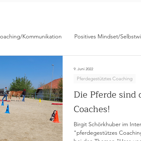
Coaching/Kommunikation
Positives Mindset/Selbstw
Sonstige Themen
Supervision & Teamentwicklu
9. Juni 2022
Pferdegestütztes Coaching
Die Pferde sind
Coaches!
Birgit Schörkhuber im Int
"pferdegestützes Coachin