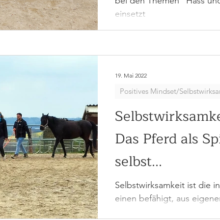
bei den Themen "Hass und
einsetzt
19. Mai 2022
Positives Mindset/Selbstwirks
Selbstwirksamkei
Das Pferd als Sp
selbst...
Selbstwirksamkeit ist die i
einen befähigt, aus eigene
Situationen kompetent zu 