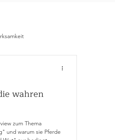
irksamkeit
ng
Bautagebuch
 die wahren
erview zum Thema
g" und warum sie Pferde