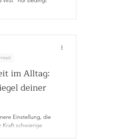
 Wut" nur bedingt
amkeit
t im Alltag:
iegel deiner
nnere Einstellung, die
r Kraft schwierige
meistern.