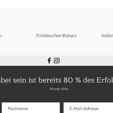
n
Frühbucher-Rabatt
Indiv
bei sein
ist bereits 80 % des Erfol
Woody Allen