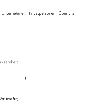
Unternehmen
Privatpersonen
Über uns
irksamkeit
ng
Bautagebuch
g
ht mehr, 