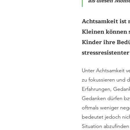
als diesen Mome
Achtsamkeit ist 
Kleinen können s
Kinder ihre Bed
stressresistent
Unter Achtsamkeit v
zu fokussieren und 
Erfahrungen, Gedan
Gedanken dürfen bzw
oftmals weniger neg
bedeutet jedoch nicht
Situation abzufinden 