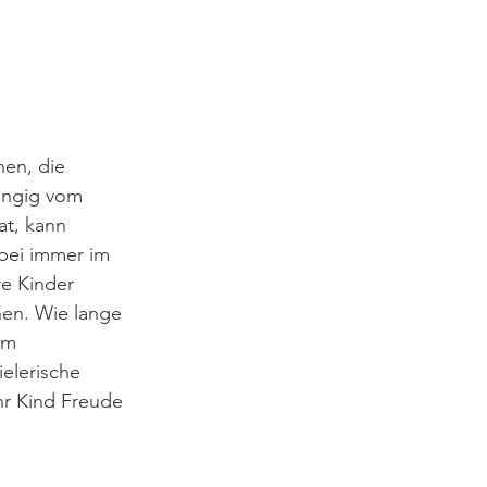
en, die 
ängig vom 
at, kann 
abei immer im 
e Kinder 
hen. Wie lange 
im 
elerische 
hr Kind Freude 