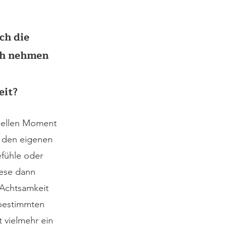
ch die 
ch nehmen 
eit?
uellen Moment 
 den eigenen 
ühle oder 
ese dann 
Achtsamkeit 
 bestimmten 
 vielmehr ein 