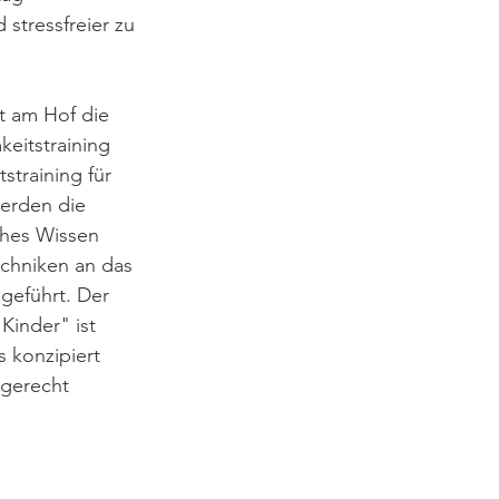
 stressfreier zu 
t am Hof die 
eitstraining 
straining für 
erden die 
ches Wissen 
chniken an das 
eführt. Der 
inder" ist 
 konzipiert 
dgerecht 