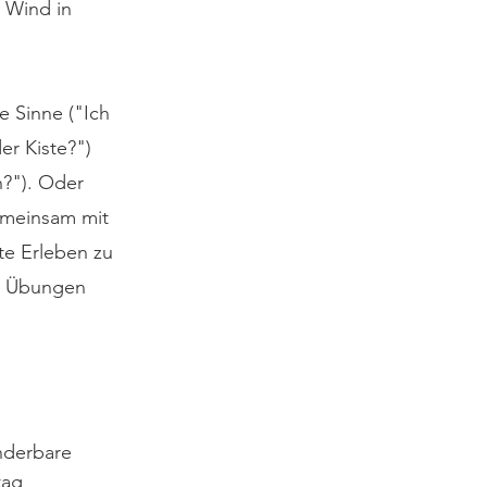
 Wind in 
 Sinne ("Ich 
er Kiste?") 
?"). Oder 
emeinsam mit 
te Erleben zu 
r Übungen 
nderbare 
tag 