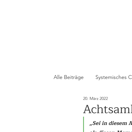
Alle Beiträge
Systemisches 
20. März 2022
Pferdegestütztes Coaching
Achtsamk
„Sei in diesem 
Gewaltprävention