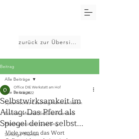
zurück zur Übersicht
Beitrag
Alle Beiträge
Office DIE Werkstatt am Hof
Alle Beiträge
19. Mai 2022
Selbstwirksamkeit im
Systemisches Coaching/Kommunikation
Alltag: Das Pferd als
Positives Mindset/Selbstwirksamkeit
Spiegel deiner selbst...
Pferdegestütztes Coaching
Viele werden das Wort 
Sonstige Themen