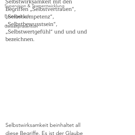
Selbstwirksamkeit mit den 
Supervision & Teamentwicklung
Begriffen „Selbstvertrauen“, 
„Selbstkompetenz“, 
Bautagebuch
„Selbstbewusstsein“, 
Gewaltprävention
„Selbstwertgefühl“ und und und 
bezeichnen.
Selbstwirksamkeit beinhaltet all 
diese Begriffe. Es ist der Glaube 