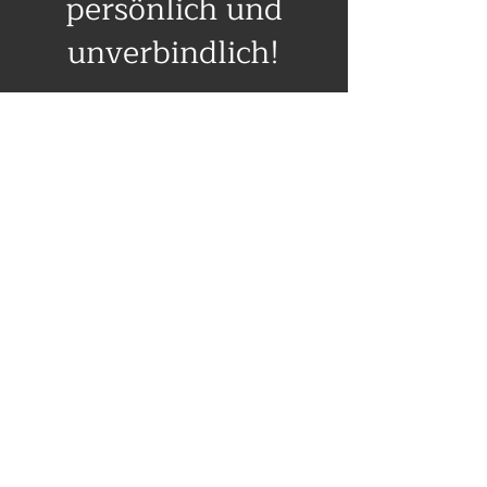
persönlich und
unverbindlich!
Sie haben Fragen zu bestimmten
Angeboten oder möchte allgemeine
Informationen zu unseren
Leistungen? Wir helfen Ihnen gerne
weiter und freuen uns auf Ihre
Anfrage!
Kontakt