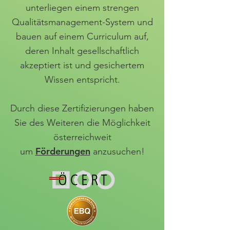
unterliegen einem strengen
Qualitätsmanagement-System und
bauen auf einem Curriculum auf,
deren Inhalt gesellschaftlich
akzeptiert ist und gesichertem
Wissen entspricht.
Durch diese Zertifizierungen haben
Sie des Weiteren die Möglichkeit
österreichweit
Förderungen
um
anzusuchen!