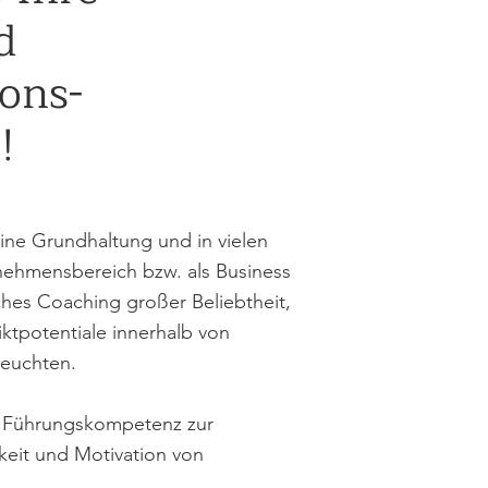
d
ons-
!
ine Grundhaltung und in vielen
nehmensbereich bzw. als Business
ches Coaching großer Beliebtheit,
tpotentiale innerhalb von
leuchten.
ge Führungskompetenz zur
keit und Motivation von