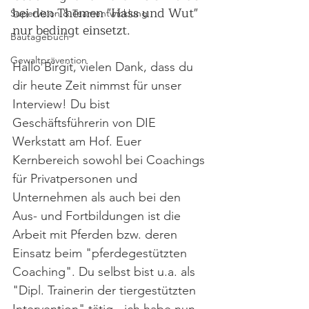
bei den Themen "Hass und Wut" 
Supervision & Teamentwicklung
nur bedingt einsetzt.
Bautagebuch
Gewaltprävention
Hallo Birgit, vielen Dank, dass du 
dir heute Zeit nimmst für unser 
Interview! Du bist 
Geschäftsführerin von DIE 
Werkstatt am Hof. Euer 
Kernbereich sowohl bei Coachings 
für Privatpersonen und 
Unternehmen als auch bei den 
Aus- und Fortbildungen ist die 
Arbeit mit Pferden bzw. deren 
Einsatz beim "pferdegestützten 
Coaching". Du selbst bist u.a. als 
"Dipl. Trainerin der tiergestützten 