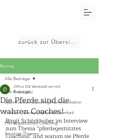
zurück zur Übersicht
Beitrag
Alle Beiträge
Office DIE Werkstatt am Hof
Alle Beiträge
9. Juni 2022
Die Pferde sind die
Systemisches Coaching/Kommunikation
wahren Coaches!
Positives Mindset/Selbstwirksamkeit
Birgit Schörkhuber im Interview 
Pferdegestütztes Coaching
zum Thema "pferdegestütztes 
Sonstige Themen
Coaching" und warum sie Pferde 