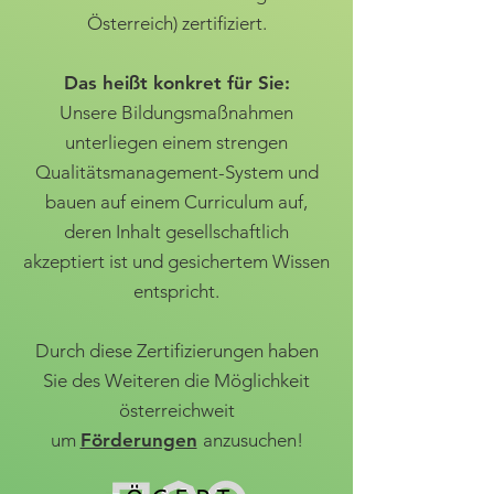
Österreich) zertifiziert.
Das heißt konkret für Sie:
Unsere Bildungsmaßnahmen
unterliegen einem strengen
Qualitätsmanagement-System und
bauen auf einem Curriculum auf,
deren Inhalt gesellschaftlich
akzeptiert ist und gesichertem Wissen
entspricht.
Durch diese Zertifizierungen haben
Sie des Weiteren die Möglichkeit
österreichweit
um
Förderungen
anzusuchen!