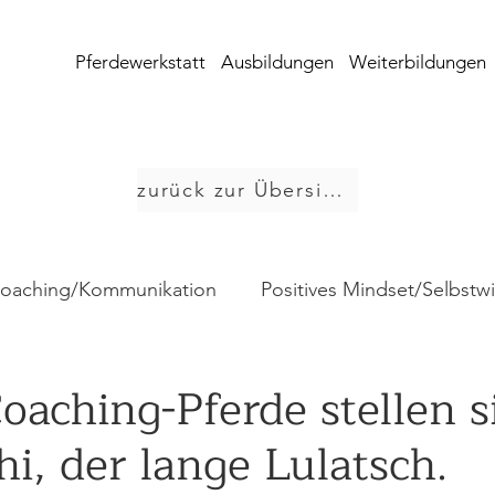
Pferdewerkstatt
Ausbildungen
Weiterbildungen
zurück zur Übersicht
Coaching/Kommunikation
Positives Mindset/Selbstw
Sonstige Themen
Supervision & Teamentwicklu
oaching-Pferde stellen s
hi, der lange Lulatsch.