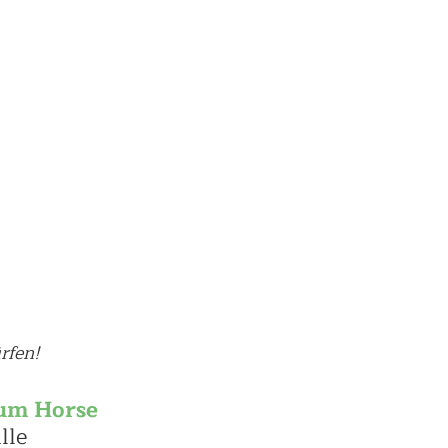
rfen!
um Horse 
lle 