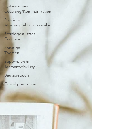
Systemisches
Coaching/Kommunikation
Positives
Mindset/Selbstwirksamkeit
Pferdegestütztes
Coaching
Sonstige
Themen
Supervision &
Teamentwicklung
Bautagebuch
Gewaltprävention