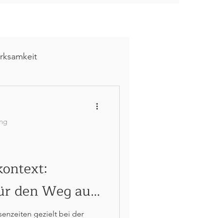
irksamkeit
ng
Bautagebuch
ung
ontext:
ür den Weg aus
isenzeiten gezielt bei der