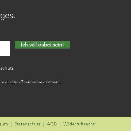
ges.
Ich will dabei sein!
schutz
zu relevanten Themen bekommen.
ssum
|
Datenschutz
|
AGB
|
Widerrufsrecht